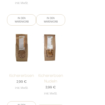
inkl. MwSt.
IN DEN
IN DEN
WARENKORB
WARENKORB
Kichererbsen
Kichererbsen
Nudeln
Preis
2,99 €
Preis
3,99 €
inkl. MwSt.
inkl. MwSt.